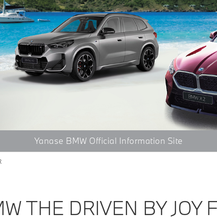
Yanase BMW
Official Information Site
R
MW THE DRIVEN BY JOY