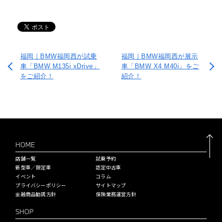
福岡｜BMW福岡西が試乗
福岡｜BMW福岡西が展示
車「BMW M135i xDrive」
車「BMW X4 M40i」をご
をご紹介！
紹介！
HOME
店舗一覧
試乗予約
新型車／限定車
認定中古車
イベント
コラム
プライバシーポリシー
サイトマップ
金融商品勧誘方針
保険業務運営方針
SHOP