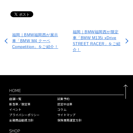
福岡｜BMW福岡西が限定
福岡｜BMW福岡西が展示
車「BMW M135i xDrive
車「BMW M4 クーペ
STREET RACER」をご紹
Competition」をご紹介！
介！
HOME
店舗一覧
試乗予約
新型車／限定車
認定中古車
イベント
コラム
プライバシーポリシー
サイトマップ
金融商品勧誘方針
保険業務運営方針
SHOP