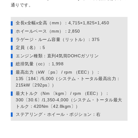
通りです。
全長x全幅x全高（mm）：4,715×1,825×1,450
ホイールベース（mm）：2,850
ラゲージ・ルーム容量（リットル）：375
定員（名）：5
エンジン種類：直列4気筒DOHCガソリン
総排気量（cc）：1,998
最高出力（kW 〔ps〕 / rpm （EEC））：
135〔184〕/5,000（システム・トータル最高出力：
215kW〔292ps〕）
最大トルク（Nm 〔kgm〕 / rpm （EEC））：
300〔30.6〕/1,350-4,000（システム・トータル最大
トルク：420Nm〔42.8kgm〕）
ステアリング・ホイール・ポジション：右