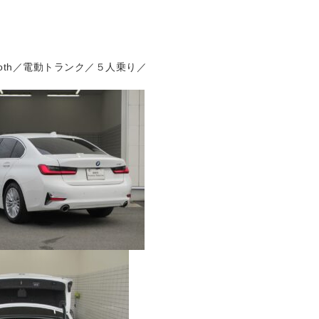
oth／電動トランク／５人乗り／