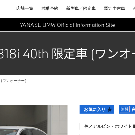
店舗一覧
試乗予約
新型車／限定車
認定中古車
YANASE BMW
Official Information Site
318i 40th 限定車 (ワン
定車 (ワンオーナー)
お気に入り
無料
色
アルピン・ホワイト