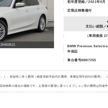
初年度登録
2021年9月
定期点検整備付
支払い総額
（車両価格 27
H000521
BMW Premium Selectio
年保証
車台番号8B97355
む。）、登録等に伴う費用（検査登録手続代行費用、車庫証明手続代行費用）、
で店頭納車の場合の価格です。お客様の要望に基づくオプション等の費用は別途申