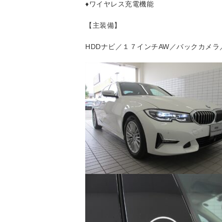
♦ワイヤレス充電機能
【主装備】
HDDナビ／１７インチAW／バックカメラ／