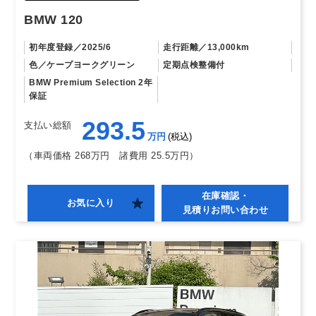
BMW 120
初年度登録
2025/6
走行距離
13,000km
色
ケープヨークグリーン
定期点検整備付
BMW Premium Selection 2年
保証
293.5
支払い総額
万円
税込
（車両価格 268万円
諸費用 25.5万円）
在庫確認・
お気に入り
見積りお問い合わせ