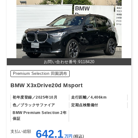
お問い合わせ番号:9118420
Premium Selection 田園調布
BMW X3xDrive20d Msport
初年度登録
2025年10月
走行距離
4,406km
色
ブラックサファイア
定期点検整備付
BMW Premium Selection 2年
保証
642.1
支払い総額
万円
税込