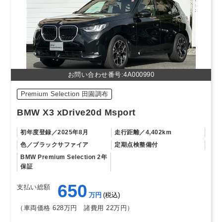
お問い合わせ番号:4A000990
Premium Selection 田園調布
BMW X3 xDrive20d Msport
初年度登録
2025年8月
走行距離
4,402km
色
ブラックサファイア
定期点検整備付
BMW Premium Selection 2年
保証
650
支払い総額
万円
税込
（車両価格 628万円
諸費用 22万円）