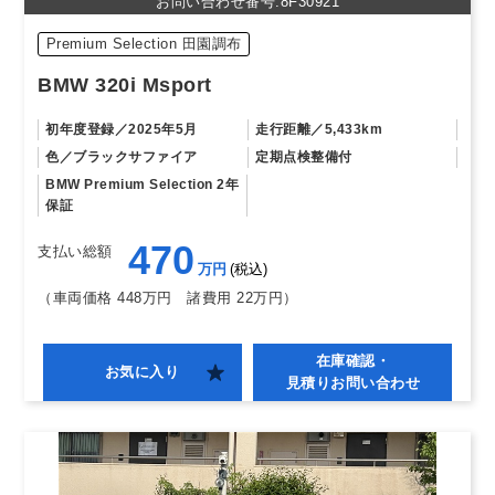
お問い合わせ番号:8F30921
Premium Selection 田園調布
BMW 320i Msport
初年度登録
2025年5月
走行距離
5,433km
色
ブラックサファイア
定期点検整備付
BMW Premium Selection 2年
保証
470
支払い総額
万円
税込
（車両価格 448万円
諸費用 22万円）
在庫確認・
お気に入り
見積りお問い合わせ