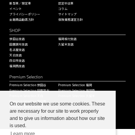
新型車／限定車
認定中古車
イベント
コラム
プライバシーポリシー
サイトマップ
金融商品勧誘方針
保険業務運営方針
SHOP
世田谷支店
福岡板付支店
田園調布支店
久留米支店
名古屋支店
天白支店
四日市支店
福岡西支店
Premium Selection
Premium Selection 世田谷
Premium Selection 福岡
Premium Selection 田園調布
Premium Selection 福岡西
Premium Selection 天白
Premium Selection 久留米
Premium Selection 四日市
On our website we use some cookies. These
Premium Selection 中川
are necessary for our site to work properly
and to give us information about how our site
is used.
Learn more