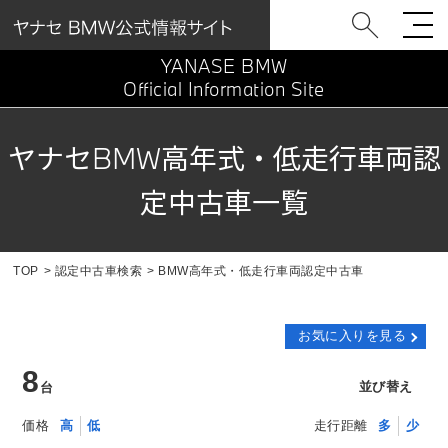
YANASE BMW
Official Information Site
ヤナセBMW高年式・低走行車両認
定中古車一覧
TOP
認定中古車検索
BMW高年式・低走行車両認定中古車
お気に入りを見る
8
並び替え
台
価格
高
低
走行距離
多
少