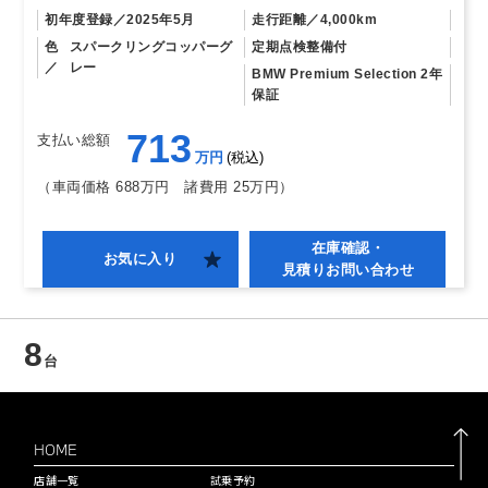
初年度登録
2025年5月
走行距離
4,000km
色
スパークリングコッパーグ
定期点検整備付
レー
BMW Premium Selection 2年
保証
713
支払い総額
万円
税込
（車両価格 688万円
諸費用 25万円）
在庫確認・
お気に入り
見積りお問い合わせ
8
台
HOME
店舗一覧
試乗予約