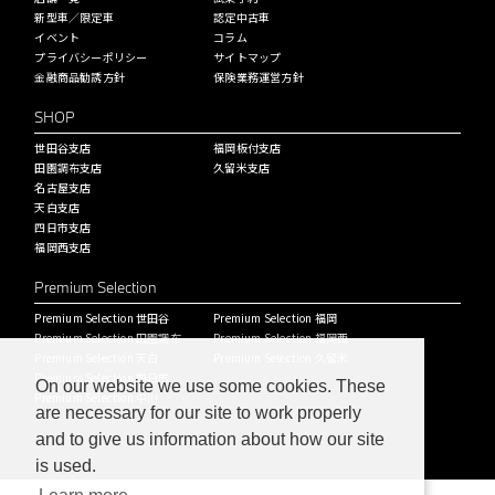
新型車／限定車
認定中古車
イベント
コラム
プライバシーポリシー
サイトマップ
金融商品勧誘方針
保険業務運営方針
SHOP
世田谷支店
福岡板付支店
田園調布支店
久留米支店
名古屋支店
天白支店
四日市支店
福岡西支店
Premium Selection
Premium Selection 世田谷
Premium Selection 福岡
Premium Selection 田園調布
Premium Selection 福岡西
Premium Selection 天白
Premium Selection 久留米
Premium Selection 四日市
On our website we use some cookies. These
Premium Selection 中川
are necessary for our site to work properly
and to give us information about how our site
is used.