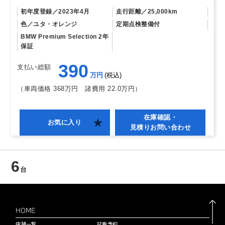
初年度登録
2023年4月
走行距離
25,000km
色
ユタ・オレンジ
定期点検整備付
BMW Premium Selection 2年
保証
390
支払い総額
万円
税込
（車両価格 368万円
諸費用 22.0万円）
在庫確認・
お気に入り
見積りお問い合わせ
6
台
HOME
店舗一覧
試乗予約