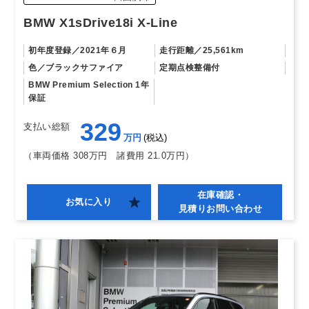
BMW X1sDrive18i X-Line
初年度登録
2021年６月
走行距離
25,561km
色
ブラックサファイア
定期点検整備付
BMW Premium Selection 1年
保証
329
支払い総額
万円
税込
（車両価格 308万円
諸費用 21.0万円）
在庫確認・
お気に入り
見積りお問い合わせ