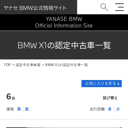
YANASE BMW
Official Information Site
BMW X1の認定中古車一覧
TOP
認定中古車検索
BMW X1の認定中古車一覧
お気に入りを見る
6
並び替え
台
価格
高
低
走行距離
多
少