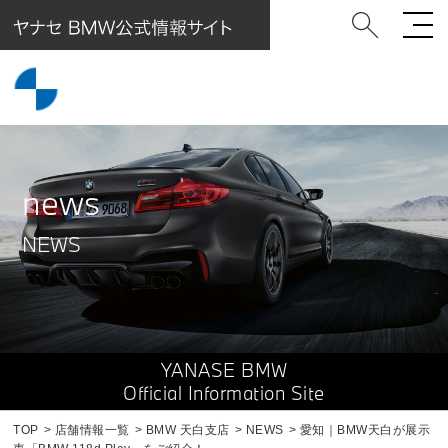
news
NEWS
YANASE BMW
Official Information Site
TOP
店舗情報一覧
BMW 天白支店
NEWS
愛知｜BMW天白が展示