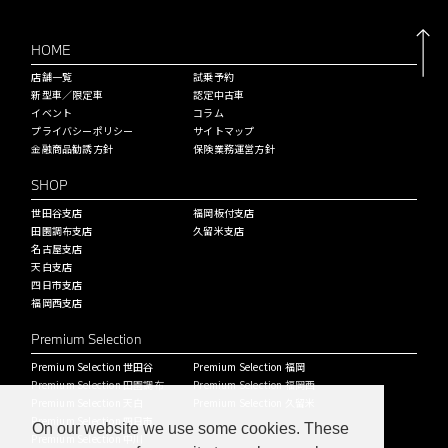
HOME
店舗一覧
試乗予約
新型車／限定車
認定中古車
イベント
コラム
プライバシーポリシー
サイトマップ
金融商品勧誘方針
保険業務運営方針
SHOP
世田谷支店
福岡板付支店
田園調布支店
久留米支店
名古屋支店
天白支店
四日市支店
福岡西支店
Premium Selection
Premium Selection 世田谷
Premium Selection 福岡
Premium Selection 田園調布
Premium Selection 福岡西
Premium Selection 天白
Premium Selection 久留米
Premium Selection 四日市
On our website we use some cookies. These
Premium Selection 中川