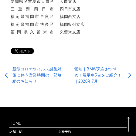
愛知県名古屋市天白区
天白支店
三重県四日市
四日市支店
福岡県福岡市早良区
福岡西支店
福岡県福岡市博多区
福岡板付支店
福岡県久留米市
久留米支店
新型コロナウイルス感染対
愛知｜BMW天白おすす
策に伴う営業時間の一部短
め！展示車5台をご紹介！
縮のお知らせ
｜2020年7月
HOME
店舗一覧
試乗予約