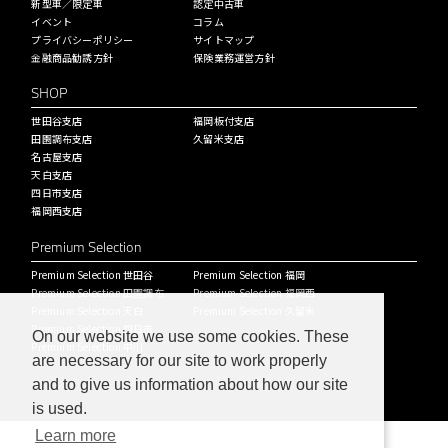
新型車／限定車
認定中古車
イベント
コラム
プライバシーポリシー
サイトマップ
金融商品勧誘方針
保険業務運営方針
SHOP
世田谷支店
福岡板付支店
田園調布支店
久留米支店
名古屋支店
天白支店
四日市支店
福岡西支店
Premium Selection
Premium Selection 世田谷
Premium Selection 福岡
Premium Selection 田園調布
Premium Selection 福岡西
Premium Selection 天白
Premium Selection 久留米
Premium Selection 四日市
On our website we use some cookies. These
Premium Selection 中川
are necessary for our site to work properly
and to give us information about how our site
is used.
Learn more