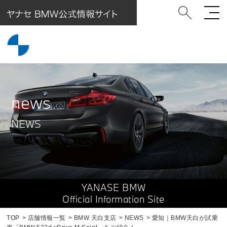
news
NEWS
YANASE BMW
Official Information Site
TOP
店舗情報一覧
BMW 天白支店
NEWS
愛知｜BMW天白が試乗