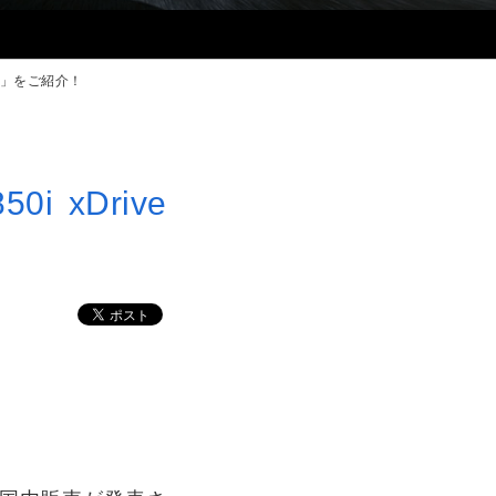
der」をご紹介！
 xDrive
。