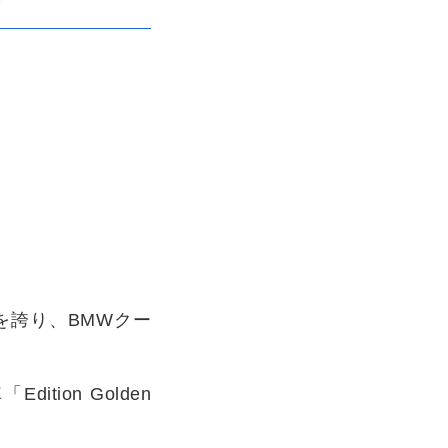
を誇り、BMWクー
ion Golden
。