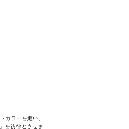
クセントカラーを纏い、
」を彷彿とさせま