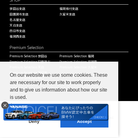
SHOP
世田谷支店
福岡板付支店
田園調布支店
久留米支店
名古屋支店
天白支店
四日市支店
福岡西支店
Premium Selection
Premium Selection 世田谷
Premium Selection 福岡
Premium Selection 田園調布
Premium Selection 福岡西
Premium Selection 天白
Premium Selection 久留米
Premium Selection 四日市
On our website we use some cookies. These
Premium Selection 中川
are necessary for our site to work properly
and to give us information about how our site
is used.
Learn more
Copyright © ヤナセバイエルンモーターズ株式会社 All Rights Reserved.
Deny
Accept