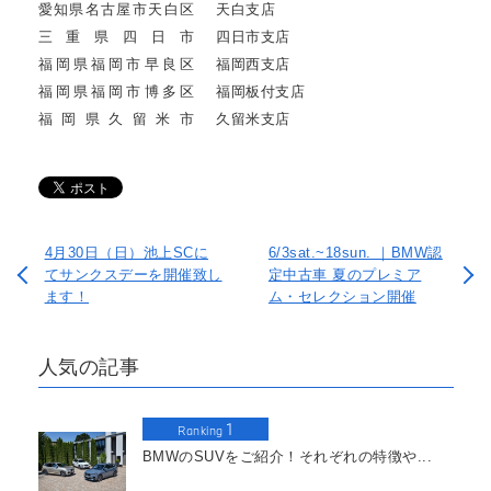
愛知県名古屋市天白区
天白支店
三重県四日市
四日市支店
福岡県福岡市早良区
福岡西支店
福岡県福岡市博多区
福岡板付支店
福岡県久留米市
久留米支店
4月30日（日）池上SCに
6/3sat.~18sun. ｜BMW認
てサンクスデーを開催致し
定中古車 夏のプレミア
ます！
ム・セレクション開催
人気の記事
1
Ranking
BMWのSUVをご紹介！それぞれの特徴や...