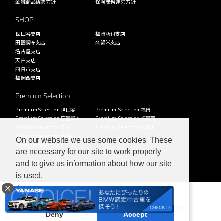
金融商品勧誘方針
保険業務運営方針
SHOP
世田谷支店
福岡板付支店
田園調布支店
久留米支店
名古屋支店
天白支店
四日市支店
福岡西支店
Premium Selection
Premium Selection 世田谷
Premium Selection 福岡
Premium Selection 田園調布
Premium Selection 福岡西
Premium Selection 天白
Premium Selection 久留米
Premium Selection 四日市
On our website we use some cookies. These
Premium Selection 中川
are necessary for our site to work properly
and to give us information about how our site
is used.
Learn more
Copyright © ヤナセバイエルンモーターズ株式会社 All Rights Reserved.
Deny
Accept