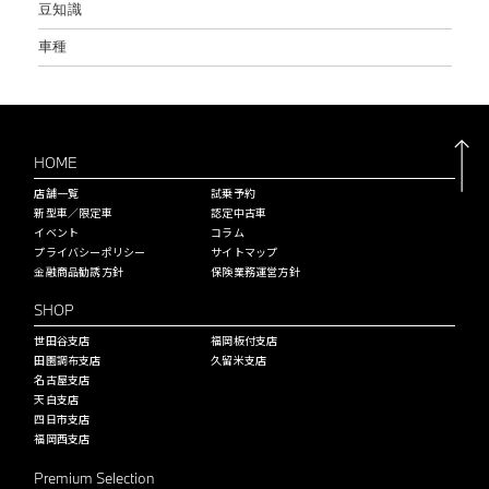
豆知識
車種
HOME
店舗一覧
試乗予約
新型車／限定車
認定中古車
イベント
コラム
プライバシーポリシー
サイトマップ
金融商品勧誘方針
保険業務運営方針
SHOP
世田谷支店
福岡板付支店
田園調布支店
久留米支店
名古屋支店
天白支店
四日市支店
福岡西支店
Premium Selection