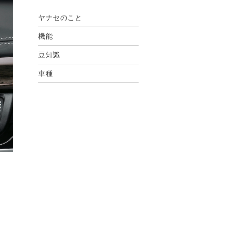
ヤナセのこと
機能
豆知識
車種