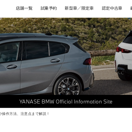
店舗一覧
試乗予約
新型車／限定車
認定中古車
YANASE BMW
Official Information Site
能や操作方法、注意点まで解説！