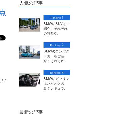
人気の記事
点
1
Ranking
BMWのSUVをご
紹介！それぞれ
の特徴や...
2
Ranking
BMWのコンパク
トカーをご紹
介！それぞれ...
3
Ranking
BMWのガソリン
てい
はハイオクの
み？レギュラ...
最新の記事