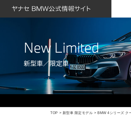
New Limited
新型車／限定車
TOP
新型車 限定モデル
BMW 4シリーズ