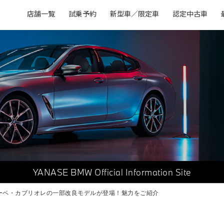
店舗一覧
試乗予約
新型車／限定車
認定中古車
YANASE BMW
Official Information Site
 クーペ・カブリオレの一部改良モデルが登場！魅力をご紹介