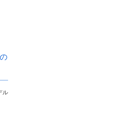
」の
デル