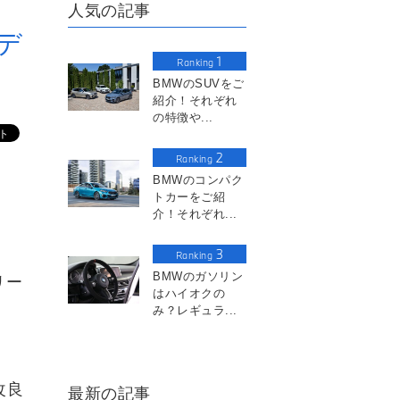
人気の記事
デ
1
Ranking
BMWのSUVをご
紹介！それぞれ
の特徴や...
2
Ranking
BMWのコンパク
トカーをご紹
介！それぞれ...
3
Ranking
BMWのガソリン
リー
はハイオクの
み？レギュラ...
改良
最新の記事