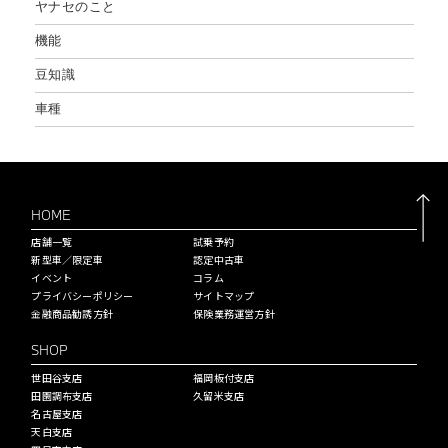
ヤナセのこと
機能
豆知識
車種
HOME
店舗一覧
試乗予約
新型車／限定車
認定中古車
イベント
コラム
プライバシーポリシー
サイトマップ
金融商品勧誘方針
保険業務運営方針
SHOP
世田谷支店
福岡板付支店
田園調布支店
久留米支店
名古屋支店
天白支店