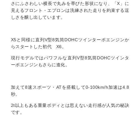
さにふさわしい横長で丸みを帯びた形状になり、「X」に
見えるフロント・エプロンは洗練された走りを約束する逞
しさを醸し出しています。
X5と同様に直列V型8気筒DOHCツインターボエンジンか
らスタートした初代 X6。
現行モデルではパワフルな直列V型8気筒DOHCツインタ
ーボエンジンもさらに進化。
加えて8速スポーツ・ATを搭載して0-100km/h加速は4.8
秒。
2t以上もある重量ボディとは思えない走行感が人気の秘訣
です。