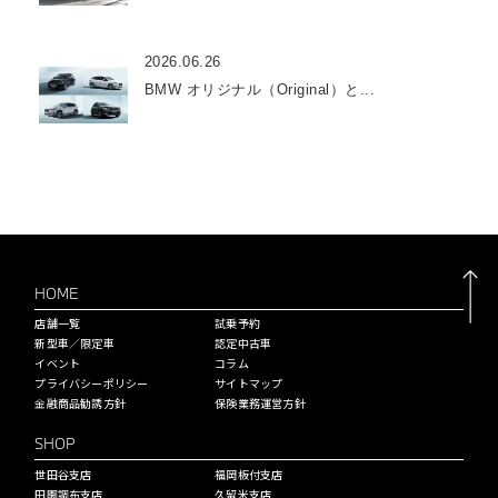
2026.06.26
BMW オリジナル（Original）と...
HOME
店舗一覧
試乗予約
新型車／限定車
認定中古車
イベント
コラム
プライバシーポリシー
サイトマップ
金融商品勧誘方針
保険業務運営方針
SHOP
世田谷支店
福岡板付支店
田園調布支店
久留米支店