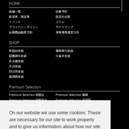
HOME
店舗一覧
試乗予約
新型車／限定車
認定中古車
イベント
コラム
プライバシーポリシー
サイトマップ
金融商品勧誘方針
保険業務運営方針
SHOP
世田谷支店
福岡板付支店
田園調布支店
久留米支店
名古屋支店
天白支店
四日市支店
福岡西支店
Premium Selection
Premium Selection 世田谷
Premium Selection 福岡
Premium Selection 田園調布
Premium Selection 福岡西
Premium Selection 天白
Premium Selection 久留米
Premium Selection 四日市
On our website we use some cookies. These
Premium Selection 中川
are necessary for our site to work properly
and to give us information about how our site