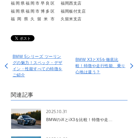
福岡県福岡市早良区
福岡西支店
福岡県福岡市博多区
福岡板付支店
福岡県久留米市
久留米支店
BMW 5シリーズ ツーリン
BMW X3とX5を徹底比
グの魅力！スペック・デザ
較！特徴や走行性能、乗り
イン・性能すべての特徴を
心地は違う？
ご紹介
関連記事
2025.10.31
BMWのiXとiX3を比較！特徴や走...