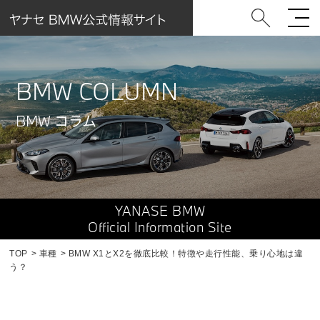
BMW COLUMN
BMW コラム
YANASE BMW
Official Information Site
TOP
車種
BMW X1とX2を徹底比較！特徴や走行性能、乗り心地は違
う？