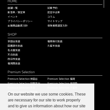
HOME
店舗一覧
試乗予約
新型車／限定車
認定中古車
イベント
コラム
プライバシーポリシー
サイトマップ
金融商品勧誘方針
保険業務運営方針
SHOP
世田谷支店
福岡板付支店
田園調布支店
久留米支店
名古屋支店
天白支店
四日市支店
福岡西支店
Premium Selection
Premium Selection 世田谷
Premium Selection 福岡
Premium Selection 田園調布
Premium Selection 福岡西
Premium Selection 天白
Premium Selection 久留米
Premium Selection 四日市
On our website we use some cookies. These
Premium Selection 中川
are necessary for our site to work properly
and to give us information about how our site