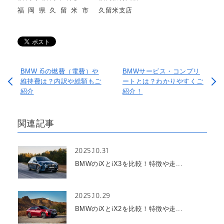
福岡県久留米市
久留米支店
BMW i5の燃費（電費）や
BMWサービス・コンプリ
維持費は？内訳や総額もご
ートとは？わかりやすくご
紹介
紹介！
関連記事
2025.10.31
BMWのiXとiX3を比較！特徴や走...
2025.10.29
BMWのiXとiX2を比較！特徴や走...