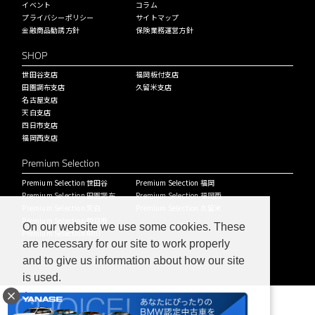
イベント
コラム
プライバシーポリシー
サイトマップ
金融商品勧誘方針
保険業務運営方針
SHOP
世田谷支店
福岡板付支店
田園調布支店
久留米支店
名古屋支店
天白支店
四日市支店
福岡西支店
Premium Selection
Premium Selection 世田谷
Premium Selection 福岡
Premium Selection 田園調布
Premium Selection 福岡西
Premium Selection 天白
Premium Selection 久留米
Premium Selection 四日市
On our website we use some cookies. These
Premium Selection 中川
are necessary for our site to work properly
and to give us information about how our site
is used.
Learn more