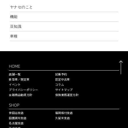
ヤナセのこと
機能
豆知識
車種
HOME
店舗一覧
試乗予約
新型車／限定車
認定中古車
イベント
コラム
プライバシーポリシー
サイトマップ
金融商品勧誘方針
保険業務運営方針
SHOP
世田谷支店
福岡板付支店
田園調布支店
久留米支店
名古屋支店