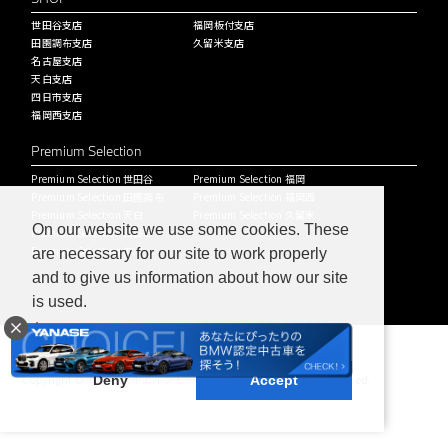
世田谷支店
福岡板付支店
田園調布支店
久留米支店
名古屋支店
天白支店
四日市支店
福岡西支店
Premium Selection
Premium Selection 世田谷
Premium Selection 福岡
Premium Selection 田園調布
Premium Selection 福岡西
Premium Selection 天白
Premium Selection 久留米
On our website we use some cookies. These
Premium Selection 四日市
Premium Selection 中川
are necessary for our site to work properly
and to give us information about how our site
is used.
Learn more
Copyright © ヤナセバイエルンモーターズ株式会社 All Rights Reserved.
Deny
Accept