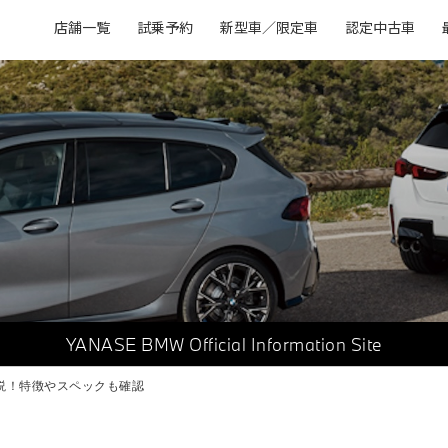
店舗一覧
試乗予約
新型車／限定車
認定中古車
YANASE BMW
Official Information Site
解説！特徴やスペックも確認