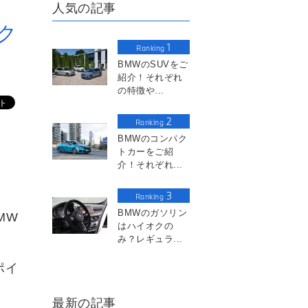
人気の記事
ク
1
Ranking
BMWのSUVをご
紹介！それぞれ
の特徴や...
2
Ranking
BMWのコンパク
トカーをご紹
介！それぞれ...
3
Ranking
BMWのガソリン
MW
はハイオクの
み？レギュラ...
ポイ
最新の記事