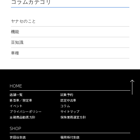
コラムカテゴリ
ヤナセのこと
機能
豆知識
車種
HOME
店舗一覧
試乗予約
新型車／限定車
認定中古車
イベント
コラム
プライバシーポリシー
サイトマップ
金融商品勧誘方針
保険業務運営方針
SHOP
世田谷支店
福岡板付支店