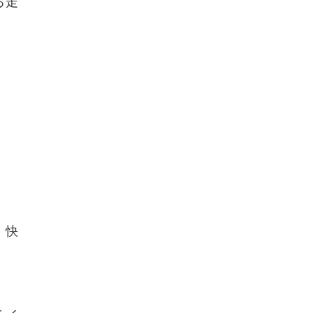
る走
、快