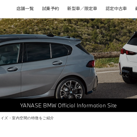
店舗一覧
試乗予約
新型車／限定車
認定中古車
YANASE BMW
Official Information Site
ィサイズ・室内空間の特徴をご紹介