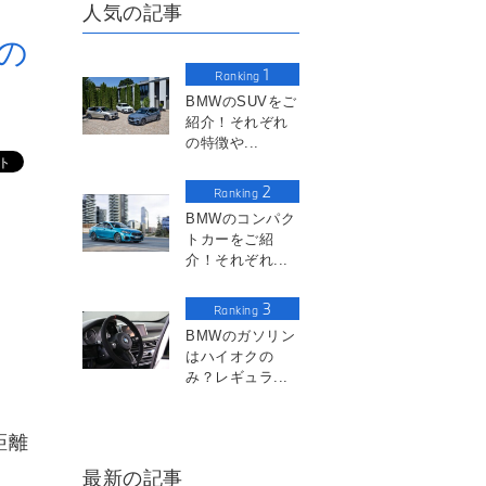
人気の記事
の
1
Ranking
BMWのSUVをご
紹介！それぞれ
の特徴や...
2
Ranking
BMWのコンパク
トカーをご紹
介！それぞれ...
3
Ranking
BMWのガソリン
はハイオクの
み？レギュラ...
距離
最新の記事