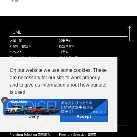
HOME
店舗一覧
試乗予約
新型車／限定車
認定中古車
イベント
コラム
プライバシーポリシー
サイトマップ
金融商品勧誘方針
保険業務運営方針
On our website we use some cookies. These
SHOP
are necessary for our site to work properly
世田谷支店
福岡板付支店
and to give us information about how our site
田園調布支店
久留米支店
is used.
名古屋支店
天白支店
Learn more
四日市支店
福岡西支店
Deny
Accept
Premium Selection
Premium Selection 世田谷
Premium Selection 福岡
Premium Selection 田園調布
Premium Selection 福岡西