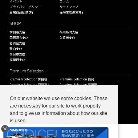
イベント
コラム
プライバシーポリシー
サイトマップ
金融商品勧誘方針
保険業務運営方針
SHOP
世田谷支店
福岡板付支店
田園調布支店
久留米支店
名古屋支店
天白支店
四日市支店
福岡西支店
Premium Selection
Premium Selection 世田谷
Premium Selection 福岡
Premium Selection 田園調布
Premium Selection 福岡西
Premium Selection 天白
Premium Selection 久留米
Premium Selection 四日市
On our website we use some cookies. These
Premium Selection 中川
are necessary for our site to work properly
and to give us information about how our site
is used.
Learn more