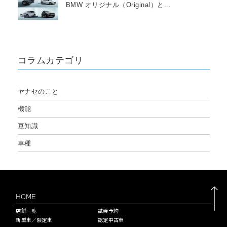
BMW オリジナル（Original）と...
コラムカテゴリ
ヤナセのこと
機能
豆知識
車種
HOME
店舗一覧
試乗予約
新型車／限定車
認定中古車