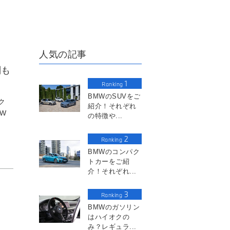
人気の記事
判も
1
Ranking
BMWのSUVをご
ク
紹介！それぞれ
W
の特徴や...
2
Ranking
BMWのコンパク
トカーをご紹
介！それぞれ...
3
Ranking
BMWのガソリン
はハイオクの
み？レギュラ...