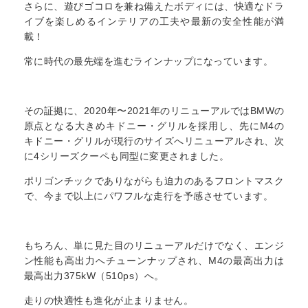
さらに、遊びゴコロを兼ね備えたボディには、快適なドラ
イブを楽しめるインテリアの工夫や最新の安全性能が満
載！
常に時代の最先端を進むラインナップになっています。
その証拠に、2020年〜2021年のリニューアルではBMWの
原点となる大きめキドニー・グリルを採用し、先にM4の
キドニー・グリルが現行のサイズへリニューアルされ、次
に4シリーズクーペも同型に変更されました。
ポリゴンチックでありながらも迫力のあるフロントマスク
で、今まで以上にパワフルな走行を予感させています。
もちろん、単に見た目のリニューアルだけでなく、エンジ
ン性能も高出力へチューンナップされ、M4の最高出力は
最高出力375kW（510ps）へ。
走りの快適性も進化が止まりません。