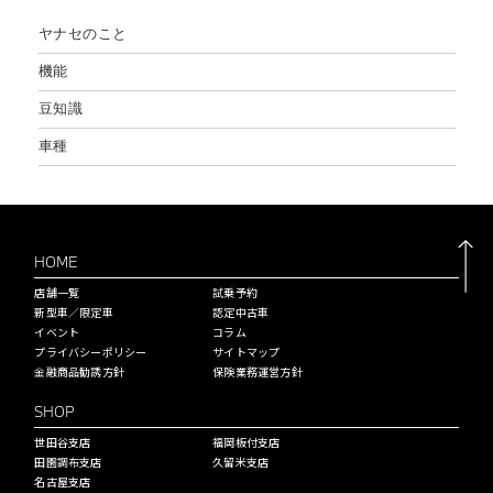
ヤナセのこと
機能
豆知識
車種
HOME
店舗一覧
試乗予約
新型車／限定車
認定中古車
イベント
コラム
プライバシーポリシー
サイトマップ
金融商品勧誘方針
保険業務運営方針
SHOP
世田谷支店
福岡板付支店
田園調布支店
久留米支店
名古屋支店