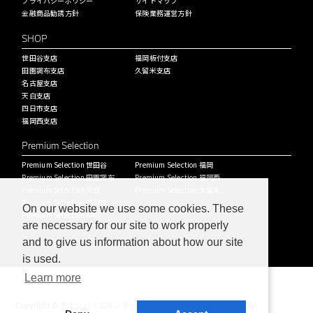
プライバシーポリシー
サイトマップ
金融商品勧誘方針
保険業務運営方針
SHOP
世田谷支店
福岡板付支店
田園調布支店
久留米支店
名古屋支店
天白支店
四日市支店
福岡西支店
Premium Selection
Premium Selection 世田谷
Premium Selection 福岡
Premium Selection 田園調布
Premium Selection 福岡西
Premium Selection 天白
Premium Selection 久留米
Premium Selection 四日市
On our website we use some cookies. These
Premium Selection 中川
are necessary for our site to work properly
and to give us information about how our site
is used.
Learn more
Copyright © ヤナセバイエルンモーターズ株式会社 All Rights Reserved.