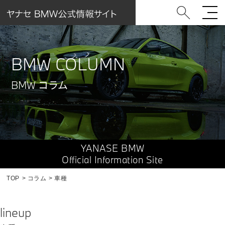
BMW COLUMN
BMW コラム
YANASE BMW
Official Information Site
TOP
コラム
車種
lineup